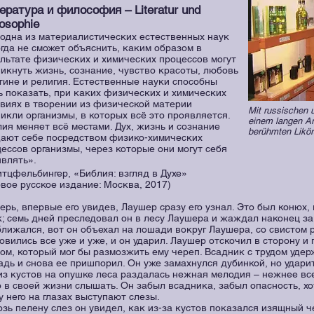
ература и философия – Literatur und
losophie
одна из материалистических естественных наук
гда не сможет объяснить, каким образом в
льтате физических и химических процессов могут
икнуть жизнь, сознание, чувство красоты, любовь
тине и религия. Естественные науки способны
 показать, при каких физических и химических
виях в творении из физической материи
Mit russischen 
икли организмы, в которых всё это проявляется.
einem langen Ar
лия
меняет всё местами. Дух, жизнь и сознание
berühmten Likör
дают себе посредством физико-химических
ессов организмы, через которые они могут себя
являть».
итцфельбингер, «Библия: взгляд в Духе»
вое русское издание: Москва, 2017)
ерь, впервые его увидев, Лаушер сразу его узнал. Это был конюх,
; семь дней преследовал он в лесу Лаушера и жаждал наконец за
лижался, вот он объехал на лошади вокруг Лаушера, со свистом р
овились все уже и уже, и он ударил. Лаушер отскочил в сторону и 
ом, который мог бы размозжить ему череп. Всадник с трудом уде
дь и снова ее пришпорил. Он уже замахнулся дубинкой, но ударит
из кустов на опушке леса раздалась нежная мелодия – нежнее все
 в своей жизни слышать. Он забыл всадника, забыл опасность, хо
у него на глазах выступают слезы.
зь пелену слез он увидел, как из-за кустов показался изящный 