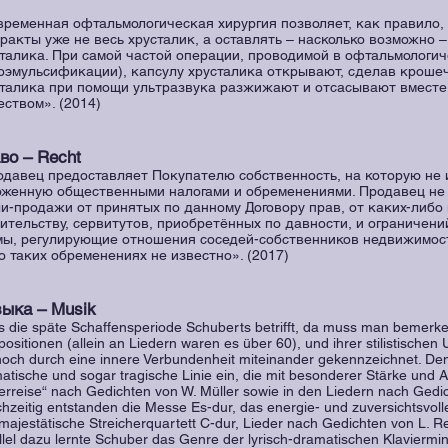
ременная офтальмологическая хирургия позволяет, как правило,
ракты уже не весь хрусталик, а оставлять – насколько возможно 
талика. При самой частой операции, проводимой в офтальмологиче
эмульсификации), капсулу хрусталика открывают, сделав крошеч
талика при помощи ультразвука разжижают и отсасывают вместе
ством». (2014)
во – Recht
давец предоставляет Покупателю собственность, на которую не 
оженную общественными налогами и обременениями. Продавец не
и-продажи от принятых по данному Договору прав, от каких-либо
ительству, сервитутов, приобретённых по давности, и ограничен
ы, регулирующие отношения соседей-собственников недвижимост
о таких обременениях не известно». (2017)
ыка – Musik
 die späte Schaffensperiode Schuberts betrifft, da muss man bemerke
ositionen (allein an Liedern waren es über 60), und ihrer stilistischen 
och durch eine innere Verbundenheit miteinander gekennzeichnet. Den
atische und sogar tragische Linie ein, die mit besonderer Stärke und A
erreise“ nach Gedichten von W. Müller sowie in den Liedern nach Gedic
chzeitig entstanden die Messe Es-dur, das energie- und zuversichtsvolle
majestätische Streicherquartett C-dur, Lieder nach Gedichten von L. Re
llel dazu lernte Schuber das Genre der lyrisch-dramatischen Klaviermi