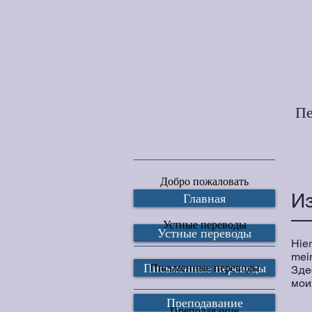
Пе
Добро пожаловать
Главная
Из
Устные переводы
Устные переводы
Hier
mein
Письменные переводы
​Письменные переводы
Зде
мои
Преподавание
Преподавание