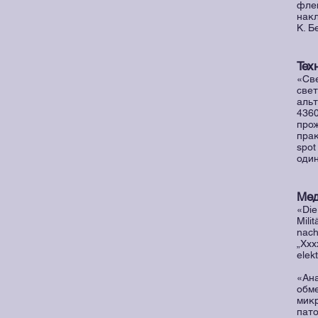
флей
накл
К. Б
Тех
«Све
свет
альт
4360
прож
прак
spot
один
Мед
«Die
Mili
nach
„Xхх
elek
«Ан
обм
микр
пато