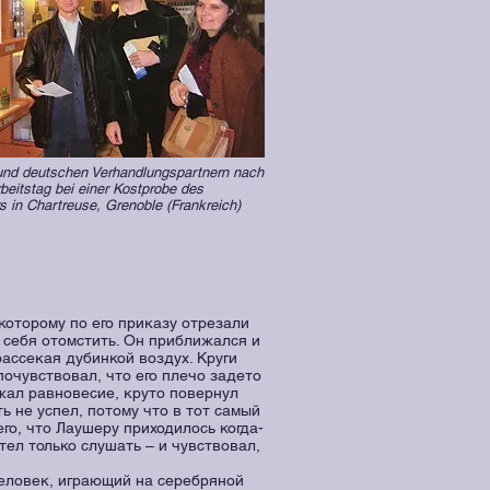
und deutschen Verhandlungspartnern nach
beitstag bei einer Kostprobe des
s in Chartreuse, Grenoble (Frankreich)
 которому по его приказу отрезали
 себя отомстить. Он приближался и
ассекая дубинкой воздух. Круги
почувствовал, что его плечо задето
ржал равновесие, круто повернул
ь не успел, потому что в тот самый
го, что Лаушеру приходилось когда-
тел только слушать – и чувствовал,
человек, играющий на серебряной