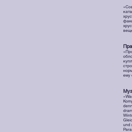
«Сов
ката
хрус
фако
хрус
веще
Пра
«Про
обл
купл
стро
норм
ему 
Муз
«Was
Komp
denn
dram
Wint
Glei
und 
Para