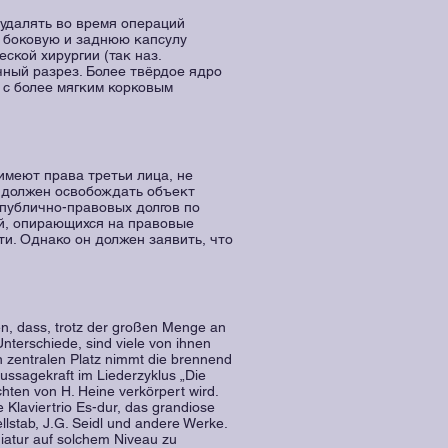
 удалять во время операций
– боковую и заднюю капсулу
ской хирургии (так наз.
ный разрез. Более твёрдое ядро
 с более мягким корковым
имеют права третьи лица, не
 должен освобождать объект
 публично-правовых долгов по
ий, опирающихся на правовые
и. Однако он должен заявить, что
n, dass, trotz der großen Menge an
Unterschiede, sind viele von ihnen
 zentralen Platz nimmt die brennend
ussagekraft im Liederzyklus „Die
hten von H. Heine verkörpert wird.
 Klaviertrio Es-dur, das grandiose
llstab, J.G. Seidl und andere Werke.
niatur auf solchem Niveau zu