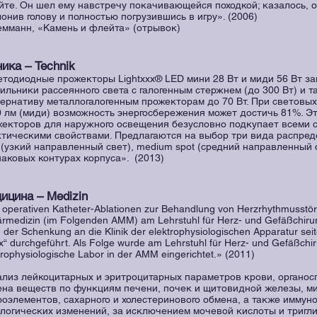
те. Он шел ему навстречу покачивающейся походкой; казалось, о
онив голову и полностью погрузившись в игру». (2006)
емманн, «Камень и флейта» (отрывок)
ника – Technik
тодиодные прожекторы Lightxxx® LED мини 28 Вт и миди 56 Вт з
ильники рассеянного света с галогенным стержнем (до 300 Вт) и 
ернативу металлогалогенным прожекторам до 70 Вт. При световых 
 лм (миди) возможность энергосбережения может достичь 81%. Э
екторов для наружного освещения безусловно подкупает всеми 
тическими свойствами. Предлагаются на выбор три вида распреде
 (узкий направленный свет), medium spot (средний направленный с
аковых контурах корпуса». (2013)
ицина – Medizin
 operativen Katheter-Ablationen zur Behandlung von Herzrhythmusstö
tärmedizin (im Folgenden AMM) am Lehrstuhl für Herz- und Gefäßchiru
 der Schenkung an die Klinik der elektrophysiologischen Apparatur seit
х“ durchgeführt. Als Folge wurde am Lehrstuhl für Herz- und Gefäßchir
trophysiologische Labor in der AMM eingerichtet.» (2011)
ализ лейкоцитарных и эритроцитарных параметров крови, органо
ена веществ по функциям печени, почек и щитовидной железы, м
оэлементов, сахарного и холестеринового обмена, а также иммун
логических изменений, за исключением мочевой кислоты и тригли