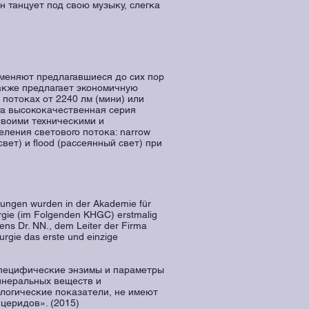
н танцует под свою музыку, слегка
аменяют предлагавшиеся до сих пор
также предлагает экономичную
потоках от 2240 лм (мини) или
та высококачественная серия
своими техническими и
ления светового потока: narrow
вет) и flood (рассеянный свет) при
rungen wurden in der Akademie für
rgie (im Folgenden KHGC) erstmalig
ens Dr. NN., dem Leiter der Firma
urgie das erste und einzige
специфические энзимы и параметры
инеральных веществ и
ологические показатели, не имеют
церидов». (2015)