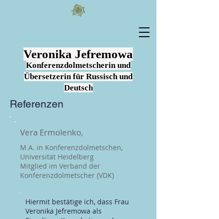
V
eronika
Jefremowa
Konferenzdolm
e
tscherin und
Übersetzerin fü
r Russi
sch und
Deutsch
Referenzen
Vera Ermolenko,
M.A. in Konferenzdolmetschen,
Universität Heidelberg
Mitglied im Verband der
Konferenzdolmetscher (VDK)
Hiermit bestätige ich, dass Frau
Veronika Jefremowa als