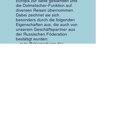
Europa zur Seite gestanden und
die Dolmetscher-Funktion auf
diversen Reisen übernommen.
Dabei zeichnet sie sich
besonders durch die folgenden
Eigenschaften aus, die auch von
unserem Geschäftspartner aus
der Russischen Föderation
bestätigt wurden:
- gute Beherrschung der
Fremdsprache und gute
Aussprache
- Umfangreicher Wortschatz
- Genauigkeit und
Verständlichkeit der Übersetzung
in beide Richtungen
- Besonderes Feingefühl von
Nuancen und Stimmungen in
geschäftlichen wie privaten
Unterhaltungen
- Sehr großer Arbeitseifer und
gute Ausdauer, auch bei teilweise
langwierigen Reise- und
Einsatzzeiten
- Große Flexibilität auch bei
kurzfristigen Termin- und
Reiseplänen
- Guter Kontakt und sehr